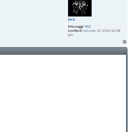
bird
Messaggi:
412
Iscritto il:
ven mar 12, 2010 12:08
pm
To