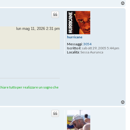
To
lun mag 11, 2026 2:31 pm
hurricane
Messaggi:
3054
Iscritto il:
sab ott 29, 2005 5:44 pm
Località:
Sessa Aurunca
rischiare tutto per realizzare un sogno che
To