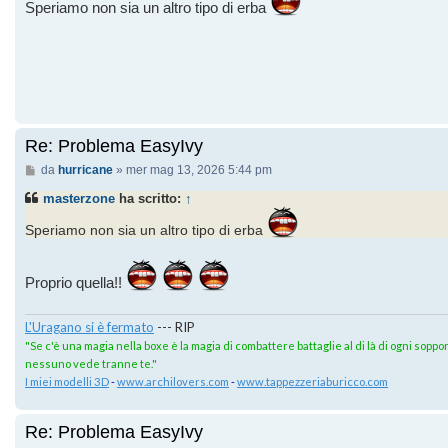
Speriamo non sia un altro tipo di erba
Re: Problema EasyIvy
Messaggio
da
hurricane
»
mer mag 13, 2026 5:44 pm
masterzone
ha scritto:
↑
Speriamo non sia un altro tipo di erba
Proprio quella!!
L'Uragano si è fermato
--- RIP
"Se c'è una magia nella boxe è la magia di combattere battaglie al di là di ogni sopport
nessuno vede tranne te."
I miei modelli 3D
-
www.archilovers.com
-
www.tappezzeriaburicco.com
Re: Problema EasyIvy