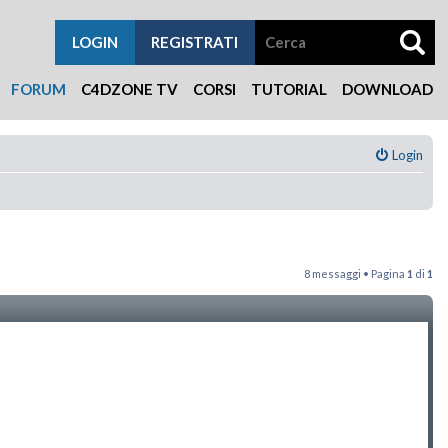
LOGIN
REGISTRATI
FORUM
C4DZONE TV
CORSI
TUTORIAL
DOWNLOAD
Login
8 messaggi • Pagina
1
di
1