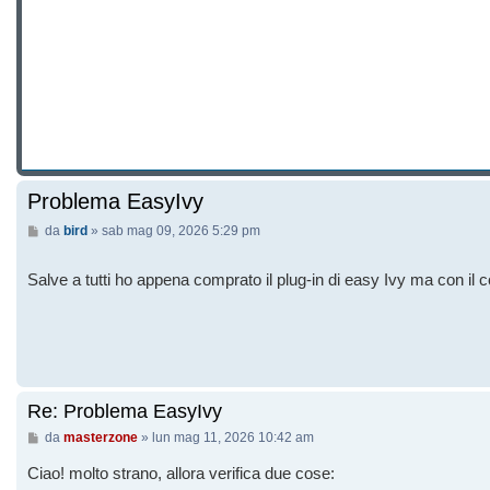
Problema EasyIvy
Messaggio
da
bird
»
sab mag 09, 2026 5:29 pm
Salve a tutti ho appena comprato il plug-in di easy Ivy ma con il
Re: Problema EasyIvy
Messaggio
da
masterzone
»
lun mag 11, 2026 10:42 am
Ciao! molto strano, allora verifica due cose: