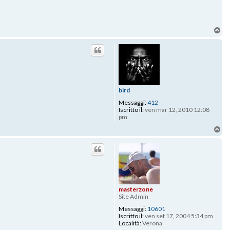
To
bird
Messaggi:
412
Iscritto il:
ven mar 12, 2010 12:08
pm
To
masterzone
Site Admin
Messaggi:
10601
Iscritto il:
ven set 17, 2004 5:34 pm
Località:
Verona