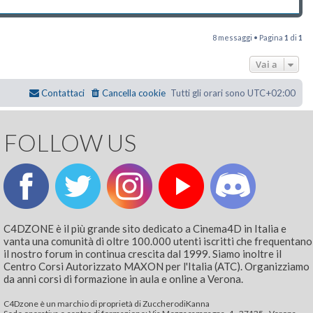
8 messaggi • Pagina
1
di
1
Vai a
Contattaci
Cancella cookie
Tutti gli orari sono
UTC+02:00
FOLLOW US
C4DZONE è il più grande sito dedicato a Cinema4D in Italia e
vanta una comunità di oltre 100.000 utenti iscritti che frequentano
il nostro forum in continua crescita dal 1999. Siamo inoltre il
Centro Corsi Autorizzato MAXON per l'Italia (ATC). Organizziamo
da anni corsi di formazione in aula e online a Verona.
C4Dzone è un marchio di proprietà di ZuccherodiKanna