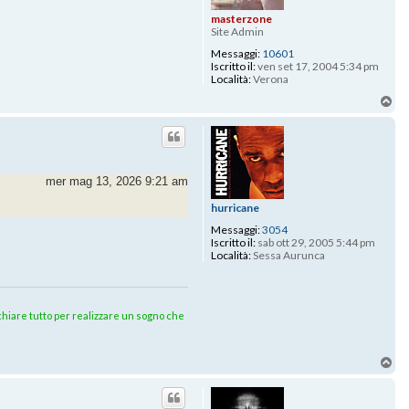
masterzone
Site Admin
Messaggi:
10601
Iscritto il:
ven set 17, 2004 5:34 pm
Località:
Verona
To
mer mag 13, 2026 9:21 am
hurricane
Messaggi:
3054
Iscritto il:
sab ott 29, 2005 5:44 pm
Località:
Sessa Aurunca
rischiare tutto per realizzare un sogno che
To