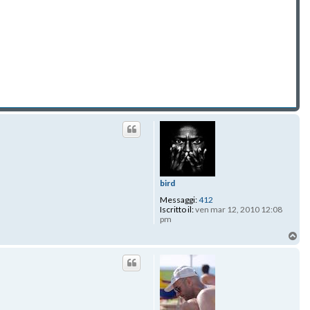
bird
Messaggi:
412
Iscritto il:
ven mar 12, 2010 12:08
pm
To