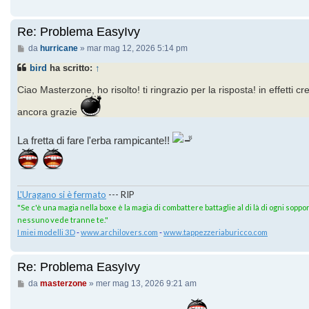
Re: Problema EasyIvy
Messaggio
da
hurricane
»
mar mag 12, 2026 5:14 pm
bird
ha scritto:
↑
Ciao Masterzone, ho risolto! ti ringrazio per la risposta! in effetti c
ancora grazie
La fretta di fare l'erba rampicante!!
L'Uragano si è fermato
--- RIP
"Se c'è una magia nella boxe è la magia di combattere battaglie al di là di ogni sopport
nessuno vede tranne te."
I miei modelli 3D
-
www.archilovers.com
-
www.tappezzeriaburicco.com
Re: Problema EasyIvy
Messaggio
da
masterzone
»
mer mag 13, 2026 9:21 am