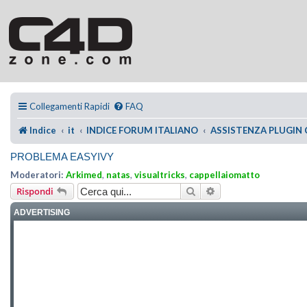
Collegamenti Rapidi
FAQ
Indice
it
INDICE FORUM ITALIANO
ASSISTENZA PLUGIN
PROBLEMA EASYIVY
Moderatori:
Arkimed
,
natas
,
visualtricks
,
cappellaiomatto
Cerca
Ricerca avanzata
Rispondi
ADVERTISING