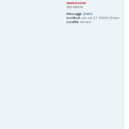
masterzone
Site Admin
Messaggi:
10601
Iscritto il:
ven set 17, 2004 5:34 pm
Località:
Verona