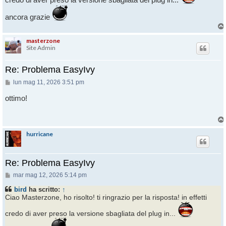
ancora grazie
masterzone
Site Admin
Re: Problema EasyIvy
Messaggio
lun mag 11, 2026 3:51 pm
ottimo!
hurricane
Re: Problema EasyIvy
Messaggio
mar mag 12, 2026 5:14 pm
bird
ha scritto:
↑
Ciao Masterzone, ho risolto! ti ringrazio per la risposta! in effetti
credo di aver preso la versione sbagliata del plug in...