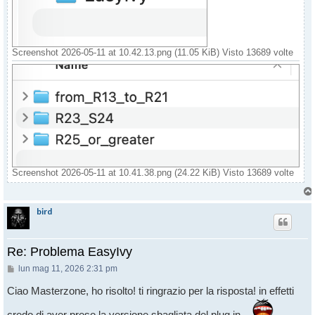
Screenshot 2026-05-11 at 10.42.13.png (11.05 KiB) Visto 13689 volte
Screenshot 2026-05-11 at 10.41.38.png (24.22 KiB) Visto 13689 volte
bird
Re: Problema EasyIvy
Messaggio
lun mag 11, 2026 2:31 pm
Ciao Masterzone, ho risolto! ti ringrazio per la risposta! in effetti
credo di aver preso la versione sbagliata del plug in...