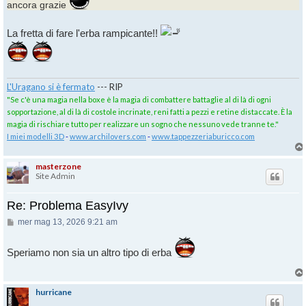
ancora grazie
La fretta di fare l'erba rampicante!!
L'Uragano si è fermato
--- RIP
"Se c'è una magia nella boxe è la magia di combattere battaglie al di là di ogni
sopportazione, al di là di costole incrinate, reni fatti a pezzi e retine distaccate. È la
magia di rischiare tutto per realizzare un sogno che nessuno vede tranne te."
I miei modelli 3D
-
www.archilovers.com
-
www.tappezzeriaburicco.com
masterzone
Site Admin
Re: Problema EasyIvy
Messaggio
mer mag 13, 2026 9:21 am
Speriamo non sia un altro tipo di erba
hurricane