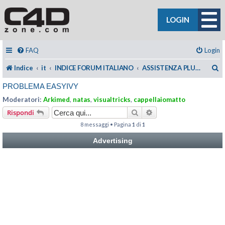
LOGIN
FAQ
Login
C
Indice
it
INDICE FORUM ITALIANO
ASSISTENZA PLUGIN C4DZONE
PROBLEMA EASYIVY
Moderatori:
Arkimed
,
natas
,
visualtricks
,
cappellaiomatto
Cerca
Ricerca avanzata
Rispondi
8 messaggi • Pagina
1
di
1
Advertising