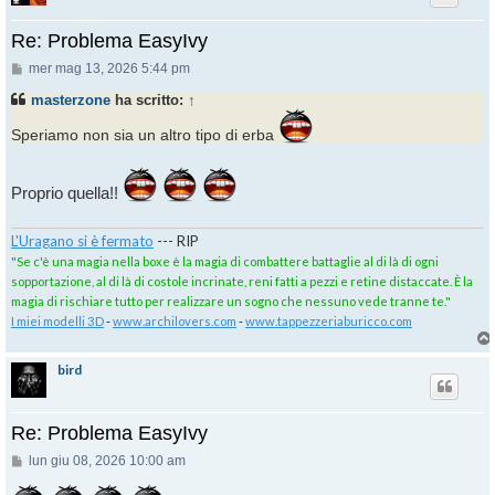
Re: Problema EasyIvy
Messaggio
mer mag 13, 2026 5:44 pm
masterzone
ha scritto:
↑
Speriamo non sia un altro tipo di erba
Proprio quella!!
L'Uragano si è fermato
--- RIP
"Se c'è una magia nella boxe è la magia di combattere battaglie al di là di ogni
sopportazione, al di là di costole incrinate, reni fatti a pezzi e retine distaccate. È la
magia di rischiare tutto per realizzare un sogno che nessuno vede tranne te."
I miei modelli 3D
-
www.archilovers.com
-
www.tappezzeriaburicco.com
bird
Re: Problema EasyIvy
Messaggio
lun giu 08, 2026 10:00 am