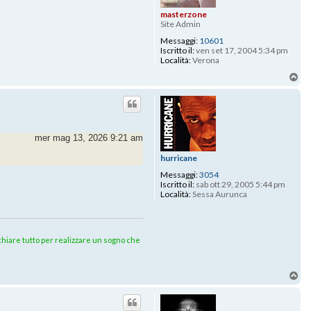
masterzone
Site Admin
Messaggi:
10601
Iscritto il:
ven set 17, 2004 5:34 pm
Località:
Verona
To
mer mag 13, 2026 9:21 am
hurricane
Messaggi:
3054
Iscritto il:
sab ott 29, 2005 5:44 pm
Località:
Sessa Aurunca
rischiare tutto per realizzare un sogno che
To