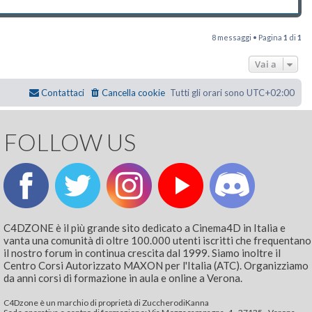
8 messaggi • Pagina
1
di
1
Vai a
Contattaci
Cancella cookie
Tutti gli orari sono
UTC+02:00
FOLLOW US
C4DZONE è il più grande sito dedicato a Cinema4D in Italia e
vanta una comunità di oltre 100.000 utenti iscritti che frequentano
il nostro forum in continua crescita dal 1999. Siamo inoltre il
Centro Corsi Autorizzato MAXON per l'Italia (ATC). Organizziamo
da anni corsi di formazione in aula e online a Verona.
C4Dzone è un marchio di proprietà di ZuccherodiKanna