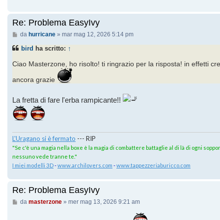
Re: Problema EasyIvy
Messaggio
da
hurricane
»
mar mag 12, 2026 5:14 pm
bird
ha scritto:
↑
Ciao Masterzone, ho risolto! ti ringrazio per la risposta! in effetti c
ancora grazie
La fretta di fare l'erba rampicante!!
L'Uragano si è fermato
--- RIP
"Se c'è una magia nella boxe è la magia di combattere battaglie al di là di ogni sopport
nessuno vede tranne te."
I miei modelli 3D
-
www.archilovers.com
-
www.tappezzeriaburicco.com
Re: Problema EasyIvy
Messaggio
da
masterzone
»
mer mag 13, 2026 9:21 am