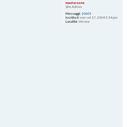
masterzone
Site Admin
Messaggi:
10601
Iscritto il:
ven set 17, 2004 5:34 pm
Località:
Verona