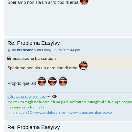
Speriamo non sia un altro tipo di erba
Re: Problema EasyIvy
Messaggio
da
hurricane
»
mer mag 13, 2026 5:44 pm
masterzone
ha scritto:
↑
Speriamo non sia un altro tipo di erba
Proprio quella!!
L'Uragano si è fermato
--- RIP
"Se c'è una magia nella boxe è la magia di combattere battaglie al di là di ogni sopport
nessuno vede tranne te."
I miei modelli 3D
-
www.archilovers.com
-
www.tappezzeriaburicco.com
Re: Problema EasyIvy