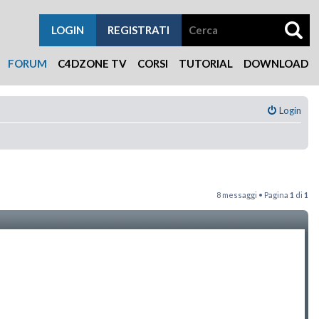
LOGIN
REGISTRATI
FORUM
C4DZONE TV
CORSI
TUTORIAL
DOWNLOAD
Login
8 messaggi • Pagina
1
di
1