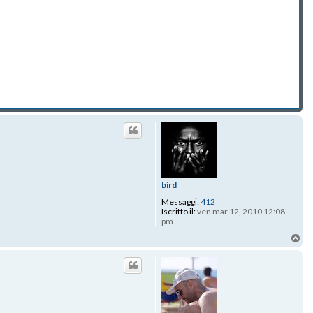
bird
Messaggi:
412
Iscritto il:
ven mar 12, 2010 12:08
pm
To