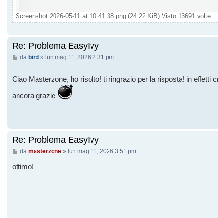
Screenshot 2026-05-11 at 10.41.38.png (24.22 KiB) Visto 13691 volte
Re: Problema EasyIvy
Messaggio
da
bird
»
lun mag 11, 2026 2:31 pm
Ciao Masterzone, ho risolto! ti ringrazio per la risposta! in effetti 
ancora grazie
Re: Problema EasyIvy
Messaggio
da
masterzone
»
lun mag 11, 2026 3:51 pm
ottimo!