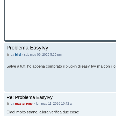
Problema EasyIvy
Messaggio
da
bird
»
sab mag 09, 2026 5:29 pm
Salve a tutti ho appena comprato il plug-in di easy Ivy ma con il
Re: Problema EasyIvy
Messaggio
da
masterzone
»
lun mag 11, 2026 10:42 am
Ciao! molto strano, allora verifica due cose: