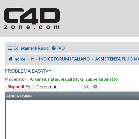
Collegamenti Rapidi
FAQ
Indice
it
INDICE FORUM ITALIANO
ASSISTENZA PLUGIN
PROBLEMA EASYIVY
Moderatori:
Arkimed
,
natas
,
visualtricks
,
cappellaiomatto
Cerca
Ricerca avanzata
Rispondi
ADVERTISING