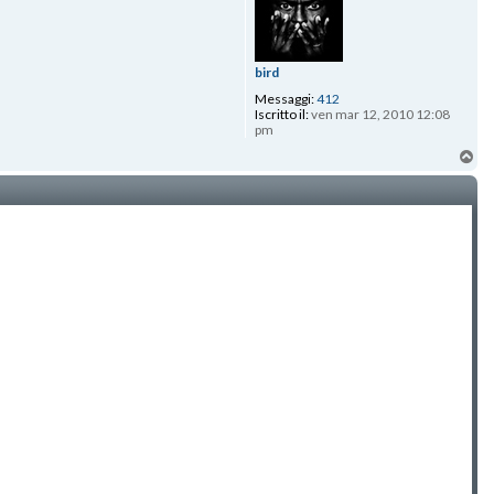
bird
Messaggi:
412
Iscritto il:
ven mar 12, 2010 12:08
pm
To