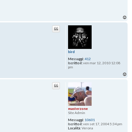
To
bird
Messaggi:
412
Iscritto il:
ven mar 12, 2010 12:08
pm
To
masterzone
Site Admin
Messaggi:
10601
Iscritto il:
ven set 17, 2004 5:34 pm
Località:
Verona