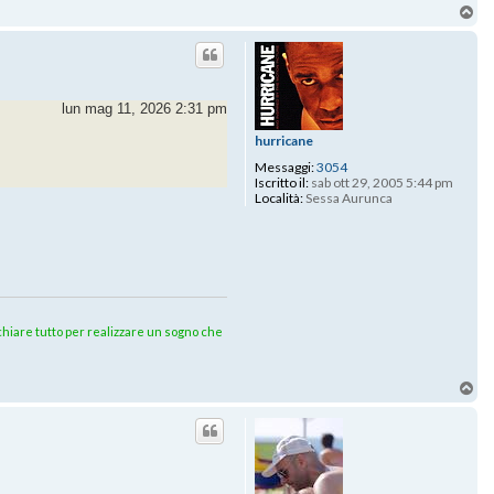
To
lun mag 11, 2026 2:31 pm
hurricane
Messaggi:
3054
Iscritto il:
sab ott 29, 2005 5:44 pm
Località:
Sessa Aurunca
rischiare tutto per realizzare un sogno che
To