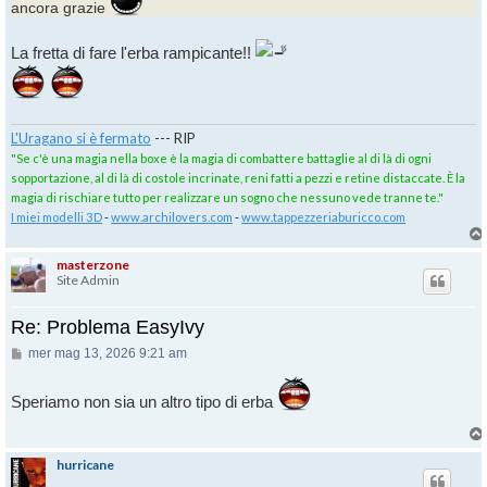
ancora grazie
La fretta di fare l'erba rampicante!!
L'Uragano si è fermato
--- RIP
"Se c'è una magia nella boxe è la magia di combattere battaglie al di là di ogni
sopportazione, al di là di costole incrinate, reni fatti a pezzi e retine distaccate. È la
magia di rischiare tutto per realizzare un sogno che nessuno vede tranne te."
I miei modelli 3D
-
www.archilovers.com
-
www.tappezzeriaburicco.com
masterzone
Site Admin
Re: Problema EasyIvy
Messaggio
mer mag 13, 2026 9:21 am
Speriamo non sia un altro tipo di erba
hurricane