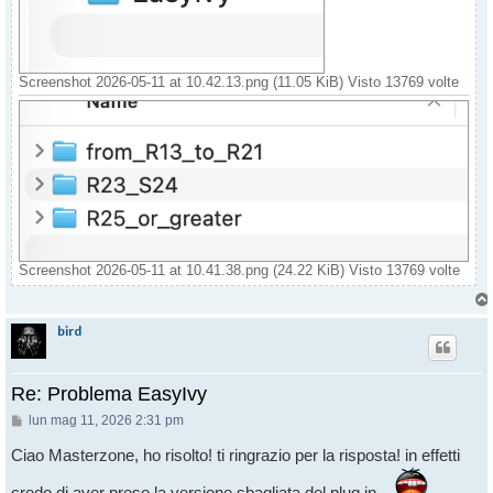
Screenshot 2026-05-11 at 10.42.13.png (11.05 KiB) Visto 13769 volte
Screenshot 2026-05-11 at 10.41.38.png (24.22 KiB) Visto 13769 volte
bird
Re: Problema EasyIvy
Messaggio
lun mag 11, 2026 2:31 pm
Ciao Masterzone, ho risolto! ti ringrazio per la risposta! in effetti
credo di aver preso la versione sbagliata del plug in...