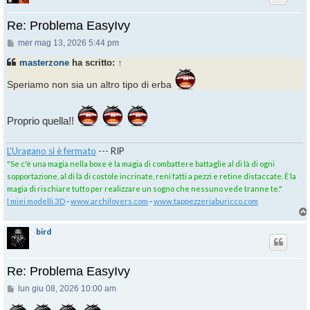
Re: Problema EasyIvy
Messaggio
mer mag 13, 2026 5:44 pm
masterzone
ha scritto:
↑
Speriamo non sia un altro tipo di erba
Proprio quella!!
L'Uragano si è fermato
--- RIP
"Se c'è una magia nella boxe è la magia di combattere battaglie al di là di ogni
sopportazione, al di là di costole incrinate, reni fatti a pezzi e retine distaccate. È la
magia di rischiare tutto per realizzare un sogno che nessuno vede tranne te."
I miei modelli 3D
-
www.archilovers.com
-
www.tappezzeriaburicco.com
bird
Re: Problema EasyIvy
Messaggio
lun giu 08, 2026 10:00 am