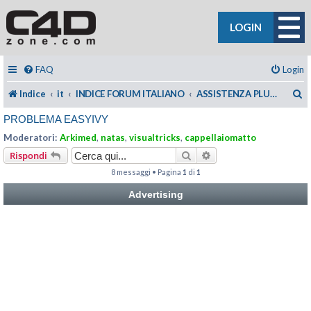
LOGIN
FAQ
Login
C
Indice
it
INDICE FORUM ITALIANO
ASSISTENZA PLUGIN C4DZONE
PROBLEMA EASYIVY
Moderatori:
Arkimed
,
natas
,
visualtricks
,
cappellaiomatto
Cerca
Ricerca avanzata
Rispondi
8 messaggi • Pagina
1
di
1
Advertising