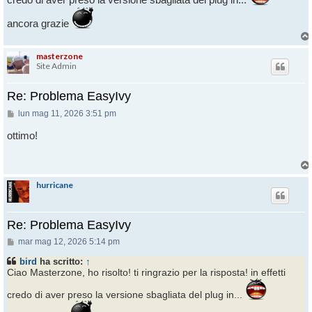
ancora grazie
masterzone
Site Admin
Re: Problema EasyIvy
Messaggio
lun mag 11, 2026 3:51 pm
ottimo!
hurricane
Re: Problema EasyIvy
Messaggio
mar mag 12, 2026 5:14 pm
bird
ha scritto:
↑
Ciao Masterzone, ho risolto! ti ringrazio per la risposta! in effetti
credo di aver preso la versione sbagliata del plug in...