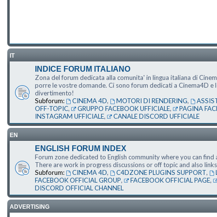
IT
INDICE FORUM ITALIANO
Zona del forum dedicata alla comunita' in lingua italiana di Cine
porre le vostre domande. Ci sono forum dedicati a Cinema4D e le s
divertimento!
Subforum:
CINEMA 4D
,
MOTORI DI RENDERING
,
ASSIS
OFF-TOPIC
,
GRUPPO FACEBOOK UFFICIALE
,
PAGINA FAC
INSTAGRAM UFFICIALE
,
CANALE DISCORD UFFICIALE
EN
ENGLISH FORUM INDEX
Forum zone dedicated to English community where you can find a
There are work in progress discussions or off topic and also li
Subforum:
CINEMA 4D
,
C4DZONE PLUGINS SUPPORT
,
FACEBOOK OFFICIAL GROUP
,
FACEBOOK OFFICIAL PAGE
,
DISCORD OFFICIAL CHANNEL
ADVERTISING