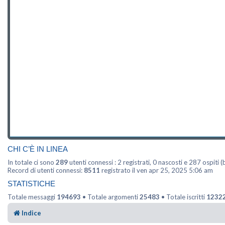
CHI C’È IN LINEA
In totale ci sono
289
utenti connessi : 2 registrati, 0 nascosti e 287 ospiti (b
Record di utenti connessi:
8511
registrato il ven apr 25, 2025 5:06 am
STATISTICHE
Totale messaggi
194693
• Totale argomenti
25483
• Totale iscritti
1232
Indice