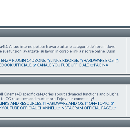
ma4D. Al suo interno potete trovare tutte le categorie dei forum dove
ue funzioni avanzate, su lavori in corso e link a risorse online. Buon
TENZA PLUGIN C4DZONE
,
LINK E RISORSE
,
HARDWARE E OS
,
EBOOK UFFICIALE
,
CANALE YOUTUBE UFFICIALE
,
PAGINA
ll Cinema4D specific categories about advanced functions and plugins.
nks to CG resources and much more. Enjoy our community!
LINKS AND RESOURCES
,
HARDWARE AND OS
,
OFF-TOPIC
,
YOUTUBE OFFICIAL CHANNEL
,
INSTAGRAM OFFICIAL PAGE
,