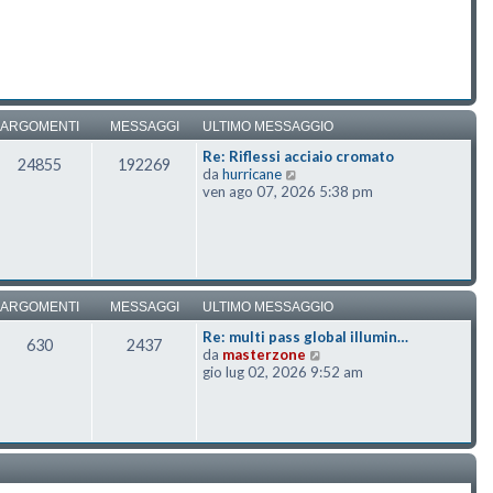
ARGOMENTI
MESSAGGI
ULTIMO MESSAGGIO
Re: Riflessi acciaio cromato
24855
192269
Vedi ultimo messaggio
da
hurricane
ven ago 07, 2026 5:38 pm
ARGOMENTI
MESSAGGI
ULTIMO MESSAGGIO
Re: multi pass global illumin…
630
2437
Vedi ultimo messaggio
da
masterzone
gio lug 02, 2026 9:52 am