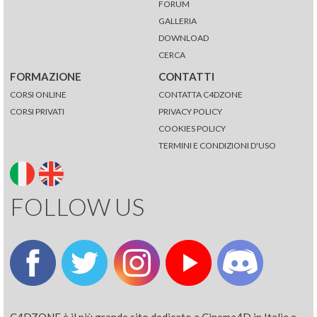
FORUM
GALLERIA
DOWNLOAD
CERCA
FORMAZIONE
CONTATTI
CORSI ONLINE
CONTATTA C4DZONE
CORSI PRIVATI
PRIVACY POLICY
COOKIES POLICY
TERMINI E CONDIZIONI D'USO
FOLLOW US
C4DZONE è il più grande sito dedicato a Cinema4D in Italia e