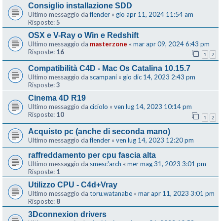
Consiglio installazione SDD
Ultimo messaggio da
flender
«
gio apr 11, 2024 11:54 am
Risposte:
5
OSX e V-Ray o Win e Redshift
Ultimo messaggio da
masterzone
«
mar apr 09, 2024 6:43 pm
Risposte:
16
1
2
Compatibilità C4D - Mac Os Catalina 10.15.7
Ultimo messaggio da
scampani
«
gio dic 14, 2023 2:43 pm
Risposte:
3
Cinema 4D R19
Ultimo messaggio da
ciciolo
«
ven lug 14, 2023 10:14 pm
Risposte:
10
1
2
Acquisto pc (anche di seconda mano)
Ultimo messaggio da
flender
«
ven lug 14, 2023 12:20 pm
raffreddamento per cpu fascia alta
Ultimo messaggio da
smesc'arch
«
mer mag 31, 2023 3:01 pm
Risposte:
1
Utilizzo CPU - C4d+Vray
Ultimo messaggio da
toru.watanabe
«
mar apr 11, 2023 3:01 pm
Risposte:
8
3Dconnexion drivers