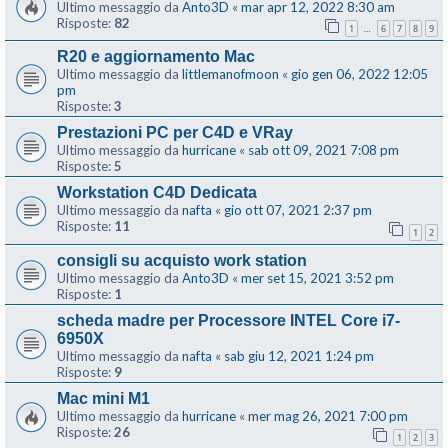
Ultimo messaggio da
Anto3D
«
mar apr 12, 2022 8:30 am
Risposte:
82
1
6
7
8
9
…
R20 e aggiornamento Mac
Ultimo messaggio da
littlemanofmoon
«
gio gen 06, 2022 12:05
pm
Risposte:
3
Prestazioni PC per C4D e VRay
Ultimo messaggio da
hurricane
«
sab ott 09, 2021 7:08 pm
Risposte:
5
Workstation C4D Dedicata
Ultimo messaggio da
nafta
«
gio ott 07, 2021 2:37 pm
Risposte:
11
1
2
consigli su acquisto work station
Ultimo messaggio da
Anto3D
«
mer set 15, 2021 3:52 pm
Risposte:
1
scheda madre per Processore INTEL Core i7-
6950X
Ultimo messaggio da
nafta
«
sab giu 12, 2021 1:24 pm
Risposte:
9
Mac mini M1
Ultimo messaggio da
hurricane
«
mer mag 26, 2021 7:00 pm
Risposte:
26
1
2
3