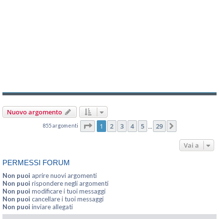
Nuovo argomento
Pagina
1
di
29
1
2
3
4
5
29
855 argomenti
Prossimo
…
Vai a
PERMESSI FORUM
Non puoi
aprire nuovi argomenti
Non puoi
rispondere negli argomenti
Non puoi
modificare i tuoi messaggi
Non puoi
cancellare i tuoi messaggi
Non puoi
inviare allegati