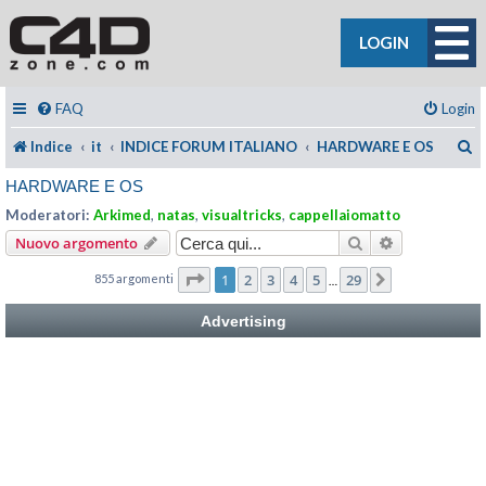
LOGIN
FAQ
Login
C
Indice
it
INDICE FORUM ITALIANO
HARDWARE E OS
HARDWARE E OS
Moderatori:
Arkimed
,
natas
,
visualtricks
,
cappellaiomatto
Cerca
Ricerca avan
Nuovo argomento
Pagina
1
di
29
1
2
3
4
5
29
855 argomenti
Prossimo
…
Advertising