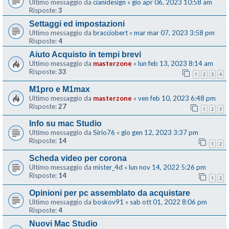
Ultimo messaggio da
cianidesign
«
gio apr 06, 2023 10:58 am
Risposte:
3
Settaggi ed impostazioni
Ultimo messaggio da
bracciobert
«
mar mar 07, 2023 3:58 pm
Risposte:
4
Aiuto Acquisto in tempi brevi
Ultimo messaggio da
masterzone
«
lun feb 13, 2023 8:14 am
Risposte:
33
1
2
3
4
M1pro e M1max
Ultimo messaggio da
masterzone
«
ven feb 10, 2023 6:48 pm
Risposte:
27
1
2
3
Info su mac Studio
Ultimo messaggio da
Sirio76
«
gio gen 12, 2023 3:37 pm
Risposte:
14
1
2
Scheda video per corona
Ultimo messaggio da
mister_4d
«
lun nov 14, 2022 5:26 pm
Risposte:
14
1
2
Opinioni per pc assemblato da acquistare
Ultimo messaggio da
boskov91
«
sab ott 01, 2022 8:06 pm
Risposte:
4
Nuovi Mac Studio