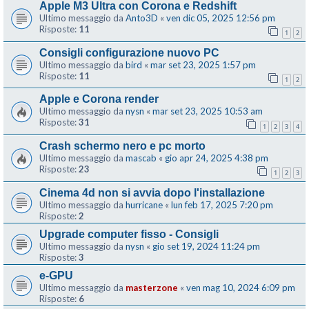
Apple M3 Ultra con Corona e Redshift
Ultimo messaggio da
Anto3D
«
ven dic 05, 2025 12:56 pm
Risposte:
11
1
2
Consigli configurazione nuovo PC
Ultimo messaggio da
bird
«
mar set 23, 2025 1:57 pm
Risposte:
11
1
2
Apple e Corona render
Ultimo messaggio da
nysn
«
mar set 23, 2025 10:53 am
Risposte:
31
1
2
3
4
Crash schermo nero e pc morto
Ultimo messaggio da
mascab
«
gio apr 24, 2025 4:38 pm
Risposte:
23
1
2
3
Cinema 4d non si avvia dopo l'installazione
Ultimo messaggio da
hurricane
«
lun feb 17, 2025 7:20 pm
Risposte:
2
Upgrade computer fisso - Consigli
Ultimo messaggio da
nysn
«
gio set 19, 2024 11:24 pm
Risposte:
3
e-GPU
Ultimo messaggio da
masterzone
«
ven mag 10, 2024 6:09 pm
Risposte:
6