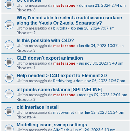
Uv checker
Ultimo messaggio da
masterzone
«
dom gen 21, 2024 2:44 pm
Risposte:
3
Why I'm not able to select a subdivision surface
along the Y-axis Or Z-axis, Separately?
Ultimo messaggio da
bijutoha
«
gio gen 18, 2024 7:07 am
Risposte:
2
Is this possible with C4D?
Ultimo messaggio da
masterzone
«
lun dic 04, 2023 10:37 am
Risposte:
3
GLB doesn't export animation
Ultimo messaggio da
masterzone
«
gio nov 30, 2023 3:48 pm
Risposte:
1
Help needed > C4D export to Element 3D
Ultimo messaggio da
Reddydrag
«
dom nov 05, 2023 10:57 pm
all points same distance [SPLINELINE]
Ultimo messaggio da
masterzone
«
mer ago 09, 2023 12:01 pm
Risposte:
3
old interface install
Ultimo messaggio da
mauovernet
«
mer lug 12, 2023 11:24 pm
Risposte:
4
Modelling issue, sweep settings
Ultimo messaggio da
AltoFlash
«
lun giu 26, 2023 5:13 pm