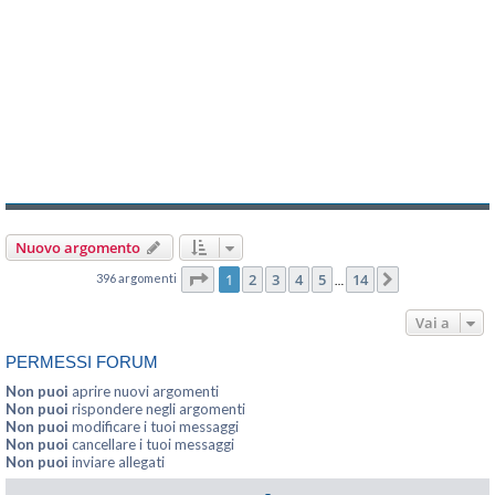
Nuovo argomento
Pagina
1
di
14
1
2
3
4
5
14
396 argomenti
Prossimo
…
Vai a
PERMESSI FORUM
Non puoi
aprire nuovi argomenti
Non puoi
rispondere negli argomenti
Non puoi
modificare i tuoi messaggi
Non puoi
cancellare i tuoi messaggi
Non puoi
inviare allegati