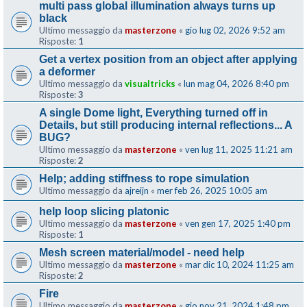
multi pass global illumination always turns up
black
Ultimo messaggio da
masterzone
«
gio lug 02, 2026 9:52 am
Risposte:
1
Get a vertex position from an object after applying
a deformer
Ultimo messaggio da
visualtricks
«
lun mag 04, 2026 8:40 pm
Risposte:
3
A single Dome light, Everything turned off in
Details, but still producing internal reflections... A
BUG?
Ultimo messaggio da
masterzone
«
ven lug 11, 2025 11:21 am
Risposte:
2
Help; adding stiffness to rope simulation
Ultimo messaggio da
ajreijn
«
mer feb 26, 2025 10:05 am
help loop slicing platonic
Ultimo messaggio da
masterzone
«
ven gen 17, 2025 1:40 pm
Risposte:
1
Mesh screen material/model - need help
Ultimo messaggio da
masterzone
«
mar dic 10, 2024 11:25 am
Risposte:
2
Fire
Ultimo messaggio da
masterzone
«
gio nov 21, 2024 1:48 pm