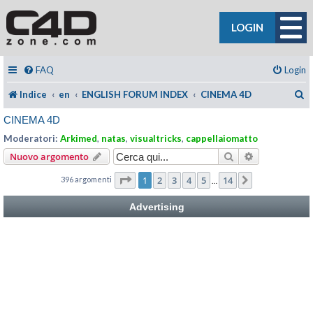
LOGIN
FAQ
Login
C
Indice
en
ENGLISH FORUM INDEX
CINEMA 4D
CINEMA 4D
Moderatori:
Arkimed
,
natas
,
visualtricks
,
cappellaiomatto
Cerca
Ricerca avan
Nuovo argomento
Pagina
1
di
14
1
2
3
4
5
14
396 argomenti
Prossimo
…
Advertising